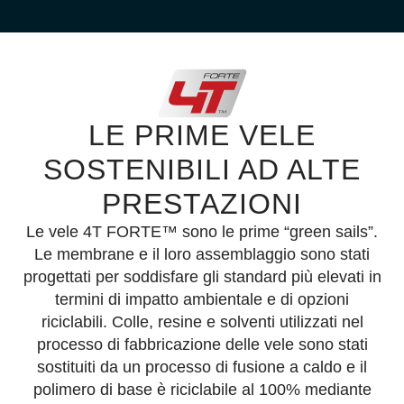
LA VELA PER
TUTTE LE
CONDIZIONI DI
LE PRIME VELE
SOSTENIBILI AD ALTE
NAVIGAZIONE
PRESTAZIONI
CON VENTO IN
Le vele 4T FORTE™ sono le prime “green sails”.
Le membrane e il loro assemblaggio sono stati
POPPA.
progettati per soddisfare gli standard più elevati in
termini di impatto ambientale e di opzioni
Presenting the IFS Multi Tradewind
riciclabili. Colle, resine e solventi utilizzati nel
Sail
processo di fabbricazione delle vele sono stati
Winner of the 2025 DAME Design
sostituiti da un processo di fusione a caldo e il
Awards.
polimero di base è riciclabile al 100% mediante