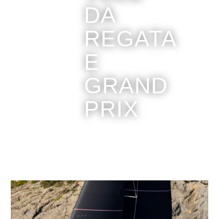
DA
REGATA
E
GRAND
PRIX