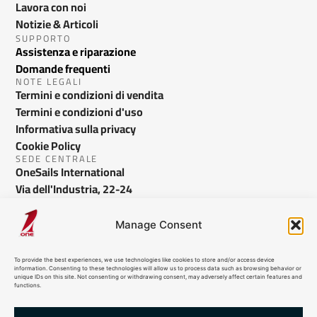
Lavora con noi
Notizie & Articoli
SUPPORTO
Assistenza e riparazione
Domande frequenti
NOTE LEGALI
Termini e condizioni di vendita
Termini e condizioni d'uso
Informativa sulla privacy
Cookie Policy
SEDE CENTRALE
OneSails International
Via dell'Industria, 22-24
Bussolengo VR - Italy
info@onesails.com
Manage Consent
To provide the best experiences, we use technologies like cookies to store and/or access device
information. Consenting to these technologies will allow us to process data such as browsing behavior or
unique IDs on this site. Not consenting or withdrawing consent, may adversely affect certain features and
functions.