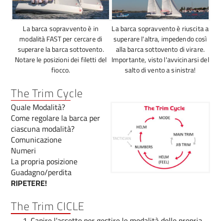
La barca sopravvento è in
La barca sopravvento è riuscita a
modalità FAST per cercare di
superare l'altra, impedendo così
superare la barca sottovento.
alla barca sottovento di virare.
Notare le posizioni dei filetti del
Importante, visto l'avvicinarsi del
fiocco.
salto di vento a sinistra!
The Trim Cycle
Quale Modalità?​
Come regolare la barca per
ciascuna modalità?
Comunicazione
Numeri
La propria posizione
Guadagno/perdita
RIPETERE!
The Trim CICLE
Capire l’assetto per gestire le modalità delle propria