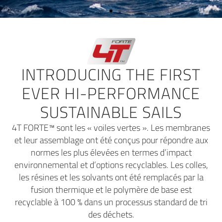
STRUCTURE
INTÉGRÉE DE
L'ENROULEUR
INTRODUCING THE FIRST
EVER HI-PERFORMANCE
SUSTAINABLE SAILS
OneSails invente les voiles de vent arrière
4T FORTE™ sont les « voiles vertes ». Les membranes
sûres et rapides
, faciles à manœuvrer et
et leur assemblage ont été conçus pour répondre aux
à ranger.
normes les plus élevées en termes d’impact
environnemental et d’options recyclables. Les colles,
les résines et les solvants ont été remplacés par la
En savoir plus
fusion thermique et le polymère de base est
recyclable à 100 % dans un processus standard de tri
des déchets.