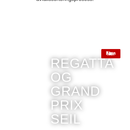
Finn ut Mer
REGATTA
OG
GRAND
PRIX
SEIL