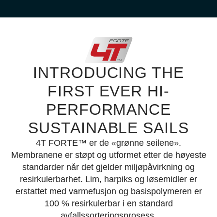
SEILET FOR ALLE
SLØR- OG
LENSFORHOLD
INTRODUCING THE
FIRST EVER HI-
Vi presenterer IFS Multi Tradewind
PERFORMANCE
Sail
SUSTAINABLE SAILS
Vinner av DAME Design Awards 2025.
4T FORTE™ er de «grønne seilene».
© Ph.
Membranene er støpt og utformet etter de høyeste
Ugo Fonollá
standarder når det gjelder miljøpåvirkning og
resirkulerbarhet. Lim, harpiks og løsemidler er
Finn ut Mer
erstattet med varmefusjon og basispolymeren er
100 % resirkulerbar i en standard
avfallssorteringsprosess.