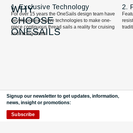
1. Exclusive Technology
2. 
WHY
For over 15 years the OneSails design team have
Featu
CHOOSE
developed exclusive technologies to make one-
resi
piece continuous thread sails a reality for cruising
tradi
ONESAILS
and racing boats.
Signup our newsletter to get updates, information,
news, insight or promotions:
Subscribe