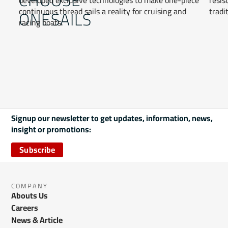
continuous thread sails a reality for cruising and
tradi
ONESAILS
racing boats.
Signup our newsletter to get updates, information, news,
insight or promotions:
Subscribe
COMPANY
Abouts Us
Careers
News & Article