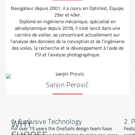
Navigateur depuis 2001, il a couru en Optimist, Equipe,
29er et 49er.
Diplômé en ingénierie mécanique, spécialisé en
aérodynamique depuis 2018, il s’est lancé dans une
carrière de voilier, se concentrant actuellement sur
l’analyse des données de la conception et de l’ingénierie
des voiles, la recherche et le développement à l’aide de
FSI et l’analyse photographique.
Sanjin Perović
WHY
1. Exclusive Technology
2. 
For over 15 years the OneSails design team have
Featu
CHOOSE
developed exclusive technologies to make one-piece
resis