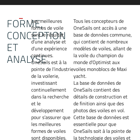
FORME,
Les meilleures
Tous les concepteurs de
formes de voile
OneSails ont accès à une
CONCEPTION
sont le résultat
base de données commune,
d’une analyse et
qui contient de nombreux
ET
d’une expérience
modèles de voiles, allant de
ANALYSE
continues.
la voile du champion du
OneSails est à la
monde d’Optimist aux
pointe de l’industrie
voiles monoblocs de Maxi
de la voilerie,
yacht.
investissant
La base de données de
continuellement
OneSails contient des
dans la recherche
détails de construction et
et le
de finition ainsi que des
développement
photos des voiles en vol.
pour s’assurer que
Cette base de données est
les meilleures
essentielle pour que
formes de voiles
OneSails soit à la pointe de
sont disponibles.
la technologie des voiles et