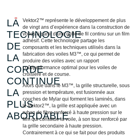
LA
Vektor2™ représente le développement de plus
de vingt ans d’expérience dans la construction de
TECHNOLOGIE
voiles à partir d’une grille de fil continu sur un film
adhésif. Cette technologie partage les
DE
composants et les techniques utilisés dans la
fabrication des voiles M3™, ce qui permet de
LA
produire des voiles avec un rapport
CORDE
coût/performance optimal pour les voiles de
croisière et de course.
CONTINUE
Alors que dans le M3™, la grille structurelle, sous
LA
pression et température, est fusionnée aux
couches de Mylar qui forment les laminés, dans
PLUS
le Vektor2™, la grille est appliquée avec un
ruban de fibre renforcé à haute pression sur le
ABORDABLE
film qui constitue la voile, à son tour renforcé par
la grille secondaire à haute pression.
Contrairement à ce qui se fait pour des produits