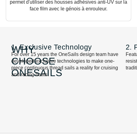
permet d'utiliser des housses adhésives anti-UV sur la
face film avec le génois à enrouleur.
1. Exclusive Technology
2. 
WHY
For over 15 years the OneSails design team have
Featu
CHOOSE
developed exclusive technologies to make one-
resi
piece continuous thread sails a reality for cruising
tradi
ONESAILS
and racing boats.