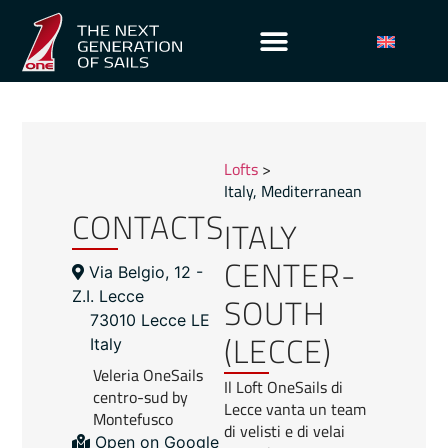
Lofts
>
Italy
,
Mediterranean
CONTACTS
ITALY
CENTER-
Via Belgio, 12 -
SOUTH
Z.I. Lecce
73010 Lecce LE
(LECCE)
Italy
Veleria OneSails
Il Loft OneSails di
centro-sud by
Lecce vanta un team
Montefusco
di velisti e di velai
Open on Google