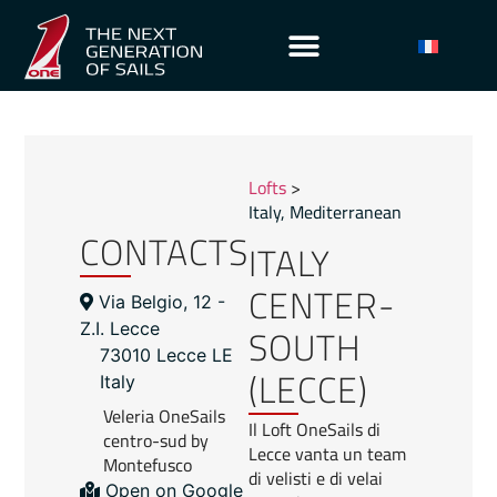
Lofts
>
Italy
,
Mediterranean
CONTACTS
ITALY
CENTER-
Via Belgio, 12 -
SOUTH
Z.I. Lecce
73010 Lecce LE
(LECCE)
Italy
Veleria OneSails
Il Loft OneSails di
centro-sud by
Lecce vanta un team
Montefusco
di velisti e di velai
Open on Google