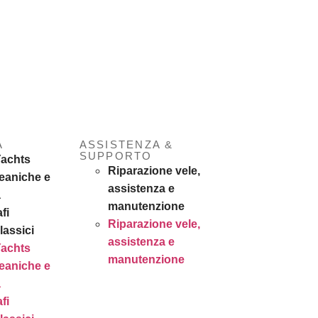
A
ASSISTENZA &
SUPPORTO
Yachts
Riparazione vele,
eaniche e
assistenza e
a
manutenzione
fi
Riparazione vele,
lassici
assistenza e
Yachts
manutenzione
eaniche e
a
fi