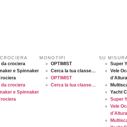
 CROCIERA
MONOTIPI
SU MISUR
 da crociera
OPTIMIST
Super 
naker e Spinnaker
Cerca la tua classe…
Vele Oc
Crociera
OPTIMIST
d’Altur
 da crociera
Cerca la tua classe…
Multisca
naker e Spinnaker
Yacht C
Crociera
Super 
Vele Oc
d’Altur
Multisca