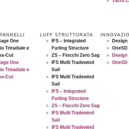
Yacht C
 PANNELLI
LUFF STRUTTURATA
INNOVAZI
tage One
IFS – Integrated
Design
io Triradiale e
Furling Structure
OneSD
ss-Cut
ZS – Fiocchi Zero Sag
Design
tage One
IFS Multi Tradewind
OneSD
io Triradiale e
Sail
ss-Cut
IFS Multi Tradewind
Sail
IFS – Integrated
Furling Structure
ZS – Fiocchi Zero Sag
IFS Multi Tradewind
Sail
IFS Multi Tradewind