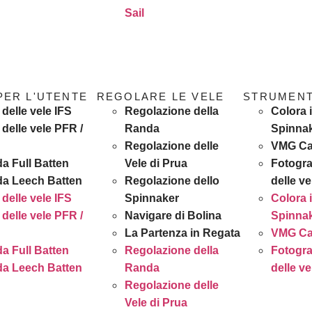
Sail
PER L'UTENTE
REGOLARE LE VELE
STRUMENTI
delle vele IFS
Regolazione della
Colora i
delle vele PFR /
Randa
Spinna
R
Regolazione delle
VMG Ca
a Full Batten
Vele di Prua
Fotogra
da Leech Batten
Regolazione dello
delle ve
delle vele IFS
Spinnaker
Colora i
delle vele PFR /
Navigare di Bolina
Spinna
R
La Partenza in Regata
VMG Ca
a Full Batten
Regolazione della
Fotogra
da Leech Batten
Randa
delle ve
Regolazione delle
Vele di Prua