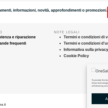
rnamenti, informazioni, novità, approfondimenti o promozioni.
O
NOTE LEGALI
stenza e riparazione
Termini e condizioni di 
nde frequenti
Termini e condizioni d'u
Informativa sulla privac
Cookie Policy
To provide the be
these technologie
withdrawing conse
A
ea.it