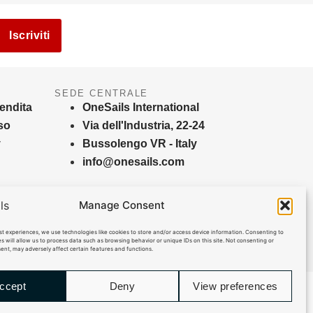
Iscriviti
SEDE CENTRALE
vendita
OneSails International
so
Via dell'Industria, 22-24
y
Bussolengo VR - Italy
info@onesails.com
Manage Consent
st experiences, we use technologies like cookies to store and/or access device information. Consenting to
s will allow us to process data such as browsing behavior or unique IDs on this site. Not consenting or
nt, may adversely affect certain features and functions.
ccept
Deny
View preferences
Sitemap