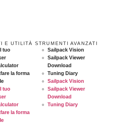
 E UTILITÀ
STRUMENTI AVANZATI
l tuo
Sailpack Vision
ker
Sailpack Viewer
lculator
Download
fare la forma
Tuning Diary
le
Sailpack Vision
l tuo
Sailpack Viewer
ker
Download
lculator
Tuning Diary
fare la forma
le