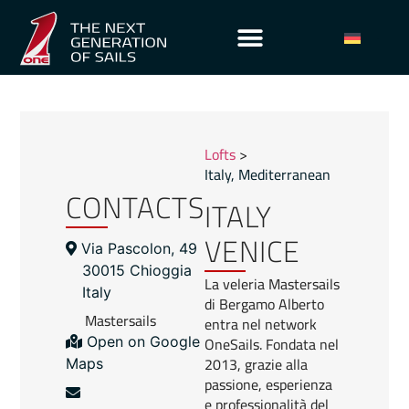
Lofts
>
Italy
,
Mediterranean
CONTACTS
ITALY
VENICE
Via Pascolon, 49
30015 Chioggia
La veleria Mastersails
Italy
di Bergamo Alberto
Mastersails
entra nel network
OneSails. Fondata nel
Open on Google
2013, grazie alla
Maps
passione, esperienza
e professionalità del