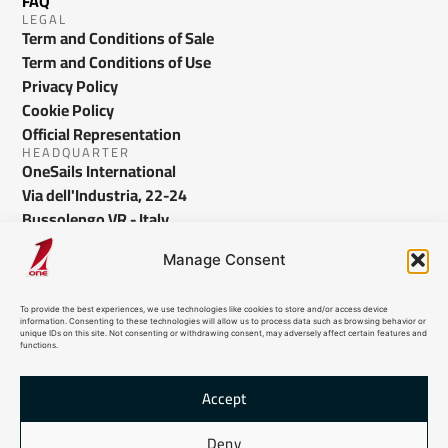
FAQ
LEGAL
Term and Conditions of Sale
Term and Conditions of Use
Privacy Policy
Cookie Policy
Official Representation
HEADQUARTER
OneSails International
Via dell'Industria, 22-24
Bussolengo VR - Italy
info@onesails.com
Manage Consent
To provide the best experiences, we use technologies like cookies to store and/or access device
information. Consenting to these technologies will allow us to process data such as browsing behavior or
unique IDs on this site. Not consenting or withdrawing consent, may adversely affect certain features and
functions.
Accept
© 2026 OneSails. All Rights Reserved. Site developed by:
dlea.it
Deny