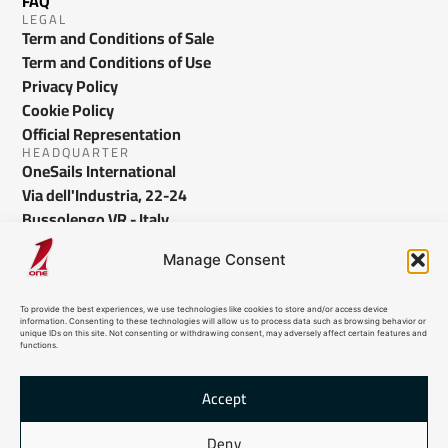
FAQ
LEGAL
Term and Conditions of Sale
Term and Conditions of Use
Privacy Policy
Cookie Policy
Official Representation
HEADQUARTER
OneSails International
Via dell'Industria, 22-24
Bussolengo VR - Italy
info@onesails.com
Manage Consent
To provide the best experiences, we use technologies like cookies to store and/or access device
information. Consenting to these technologies will allow us to process data such as browsing behavior or
unique IDs on this site. Not consenting or withdrawing consent, may adversely affect certain features and
functions.
Accept
© 2026 OneSails. All Rights Reserved. Site developed by:
dlea.it
Deny