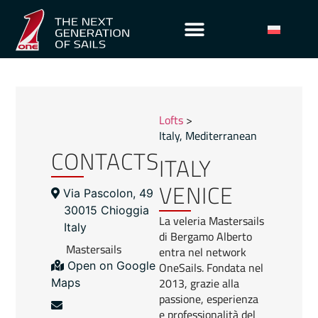
Lofts
>
Italy
,
Mediterranean
CONTACTS
ITALY
VENICE
Via Pascolon, 49
30015 Chioggia
La veleria Mastersails
Italy
di Bergamo Alberto
Mastersails
entra nel network
OneSails. Fondata nel
Open on Google
2013, grazie alla
Maps
passione, esperienza
e professionalità del