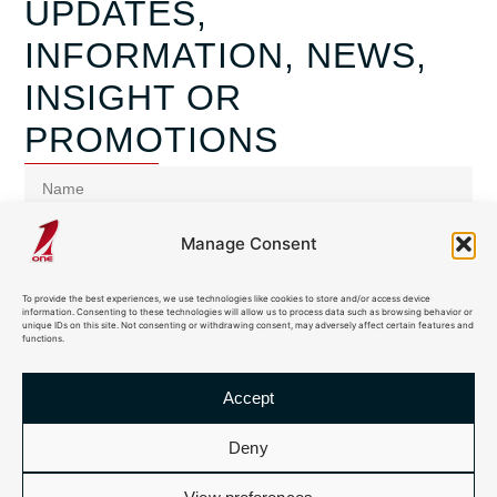
UPDATES,
INFORMATION, NEWS,
INSIGHT OR
PROMOTIONS
Manage Consent
To provide the best experiences, we use technologies like cookies to store and/or access device
information. Consenting to these technologies will allow us to process data such as browsing behavior or
unique IDs on this site. Not consenting or withdrawing consent, may adversely affect certain features and
functions.
Accept
sign me up for the Newsletter and i agree to your
Deny
Privacy Policy