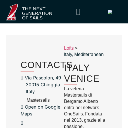
Lofts
>
Italy
,
Mediterranean
CONTACTS
ITALY
VENICE
Via Pascolon, 49
30015 Chioggia
La veleria
Italy
Mastersails di
Mastersails
Bergamo Alberto
Open on Google
entra nel network
Maps
OneSails. Fondata
nel 2013, grazie alla
passione,