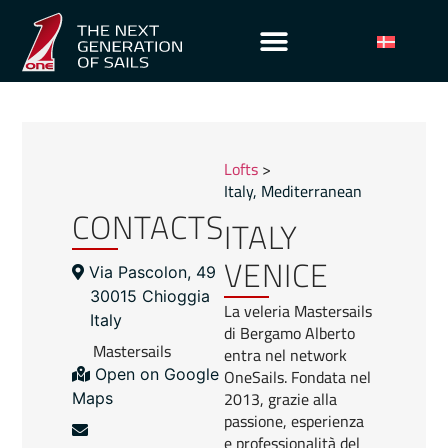
Lofts
>
Italy
,
Mediterranean
CONTACTS
ITALY
VENICE
Via Pascolon, 49
30015 Chioggia
La veleria Mastersails
Italy
di Bergamo Alberto
Mastersails
entra nel network
OneSails. Fondata nel
Open on Google
2013, grazie alla
Maps
passione, esperienza
e professionalità del