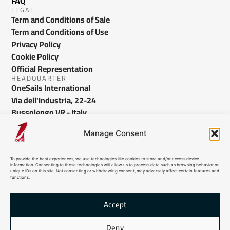
FAQ
LEGAL
Term and Conditions of Sale
Term and Conditions of Use
Privacy Policy
Cookie Policy
Official Representation
HEADQUARTER
OneSails International
Via dell'Industria, 22-24
Bussolengo VR - Italy
info@onesails.com
Manage Consent
To provide the best experiences, we use technologies like cookies to store and/or access device
information. Consenting to these technologies will allow us to process data such as browsing behavior or
unique IDs on this site. Not consenting or withdrawing consent, may adversely affect certain features and
functions.
Accept
© 2026 OneSails. All Rights Reserved. Site developed by:
dlea.it
Deny