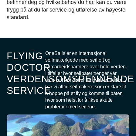
befinner deg og hvilke behov du har, kan du være
trygg på at du får service og utførelse av høyeste
standard.
FLYING
OneSails er en internasjonal
seilmakerkjede med seilloft og
DOCTOR
samarbeidspartnere over hele verden.
I tilfeller hvor seilbåter trenger vår
VERDENSOMSPENNENDE
service hvor det er langt fra et seilloft,
har vi alltid seilmakere som er klare til
SERVICE
å hoppe på et fly og komme til båten
hvor som helst for å fikse akutte
problemer med seilene.