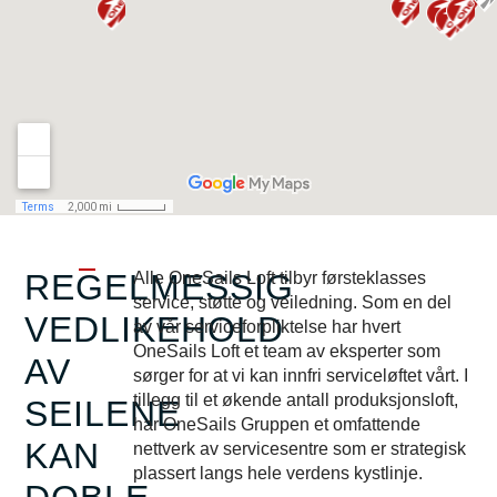
REGELMESSIG
Alle OneSails Loft tilbyr førsteklasses
service, støtte og veiledning. Som en del
VEDLIKEHOLD
av vår serviceforpliktelse har hvert
OneSails Loft et team av eksperter som
AV
sørger for at vi kan innfri serviceløftet vårt. I
tillegg til et økende antall produksjonsloft,
SEILENE
har OneSails Gruppen et omfattende
KAN
nettverk av servicesentre som er strategisk
plassert langs hele verdens kystlinje.