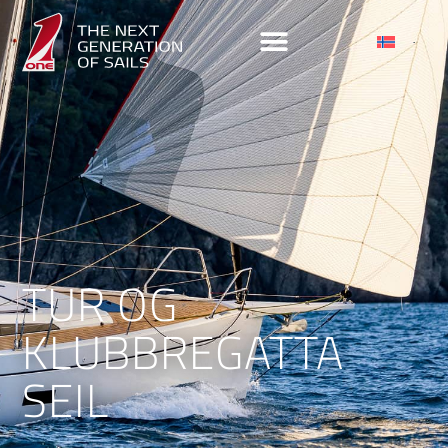
TUR OG
KLUBBREGATTA
SEIL