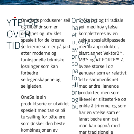
YTELSE
OneSails
OneSails produserer seil
Cross cut og triradiale
har
og tilbehør som er
seil med høy ytelse
OVER
et
designet og utviklet
kompletteres av en
spesielt for de kresne
rekke spesialtilpassede
utvalg
TID!
seileierne som er på jakt
membranprodukter,
av
etter moderne og
blant annet
Vektor2™,
produkter
funksjonelle tekniske
M3™ og
4T FORTE™
. å
som
løsninger som kan
bygge storseil og
passer
forbedre
genuaer som er relativt
for
seilegenskapene og
lette sammenlignet
alle
seilgleden.
med andre lignende
bruksområder
produkter, men som
OneSails sin
og
likevel er slitesterke og
produktserie er utviklet
budsjetter
enkle å trimme, og som
spesielt med tanke på
har en ytelse som er
turseiling for båteiere
langt bedre enn det
som ønsker den beste
man kan oppnå med
kombinasjonen av
mer tradisjonelle