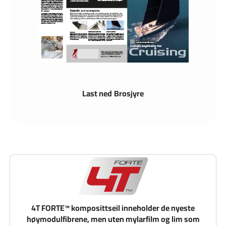
Last ned Brosjyre
4T FORTE™ komposittseil inneholder de nyeste
høymodulfibrene, men uten mylarfilm og lim som