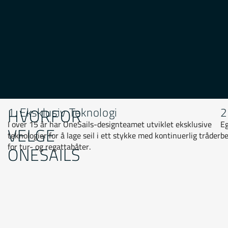
HVORFOR
1. Eksklusiv Teknologi
2
I over 15 år har OneSails-designteamet utviklet eksklusive
Eg
VELGE
teknologier for å lage seil i ett stykke med kontinuerlig tråder
be
for tur- og regattabåter.
ONESAILS