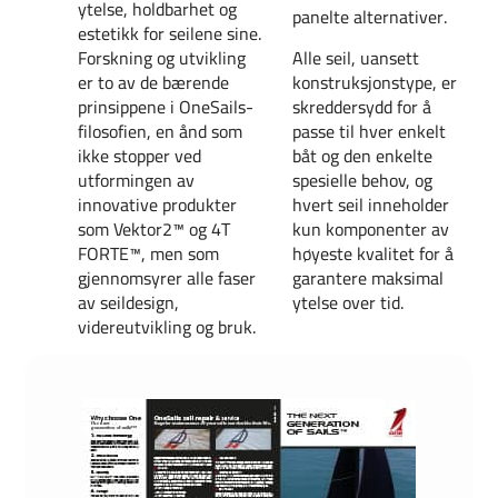
ytelse, holdbarhet og
panelte alternativer.
estetikk for seilene sine.
Forskning og utvikling
Alle seil, uansett
er to av de bærende
konstruksjonstype, er
prinsippene i OneSails-
skreddersydd for å
filosofien, en ånd som
passe til hver enkelt
ikke stopper ved
båt og den enkelte
utformingen av
spesielle behov, og
innovative produkter
hvert seil inneholder
som Vektor2™ og 4T
kun komponenter av
FORTE™, men som
høyeste kvalitet for å
gjennomsyrer alle faser
garantere maksimal
av seildesign,
ytelse over tid.
videreutvikling og bruk.