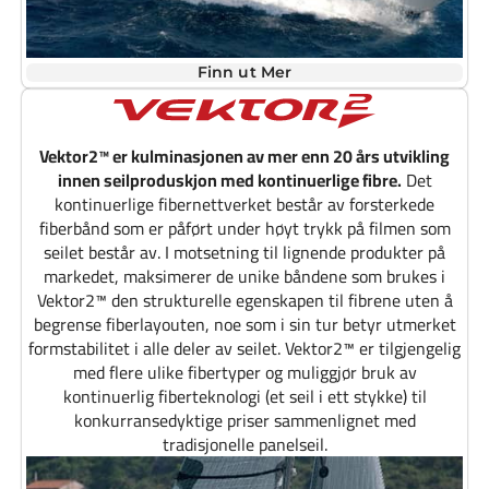
Finn ut Mer
Vektor2™ er kulminasjonen av mer enn 20 års utvikling
innen seilproduskjon med kontinuerlige fibre.
Det
kontinuerlige fibernettverket består av forsterkede
fiberbånd som er påført under høyt trykk på filmen som
seilet består av. I motsetning til lignende produkter på
markedet, maksimerer de unike båndene som brukes i
Vektor2™ den strukturelle egenskapen til fibrene uten å
begrense fiberlayouten, noe som i sin tur betyr utmerket
formstabilitet i alle deler av seilet. Vektor2™ er tilgjengelig
med flere ulike fibertyper og muliggjør bruk av
kontinuerlig fiberteknologi (et seil i ett stykke) til
konkurransedyktige priser sammenlignet med
tradisjonelle panelseil.