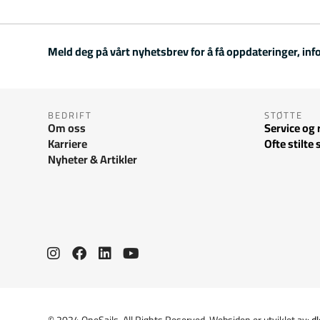
Meld deg på vårt nyhetsbrev for å få oppdateringer, inf
BEDRIFT
STØTTE
Om oss
Service og 
Karriere
Ofte stilte
Nyheter & Artikler
© 2024 OneSails. All Rights Reserved. Websiden er utviklet av:
dl