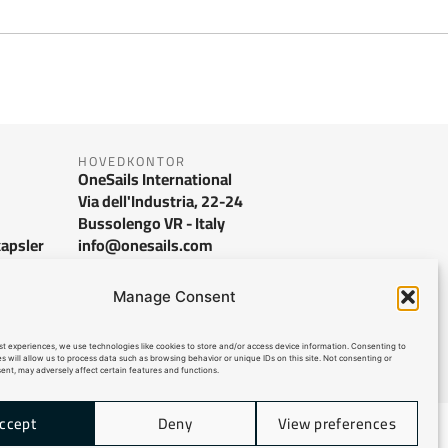
HOVEDKONTOR
OneSails International
Via dell'Industria, 22-24
Bussolengo VR - Italy
kapsler
info@onesails.com
Manage Consent
st experiences, we use technologies like cookies to store and/or access device information. Consenting to
s will allow us to process data such as browsing behavior or unique IDs on this site. Not consenting or
nt, may adversely affect certain features and functions.
ccept
Deny
View preferences
Sitemap