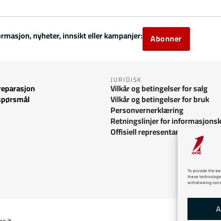
ormasjon, nyheter, innsikt eller kampanjer:
Abonner
JURIDISK
reparasjon
Vilkår og betingelser for salg
 spørsmål
Vilkår og betingelser for bruk
Personvernerklæring
Retningslinjer for informasjons
Offisiell representant
To provide the be
these technologie
withdrawing conse
A
ea.it