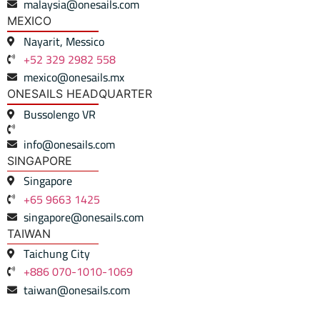
malaysia@onesails.com
MEXICO
Nayarit, Messico
+52 329 2982 558
mexico@onesails.mx
ONESAILS HEADQUARTER
Bussolengo VR
info@onesails.com
SINGAPORE
Singapore
+65 9663 1425
singapore@onesails.com
TAIWAN
Taichung City
+886 070-1010-1069
taiwan@onesails.com