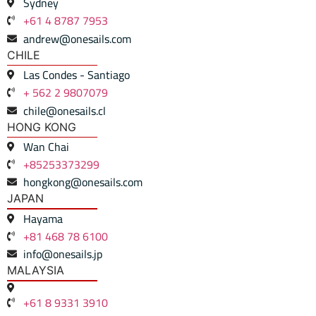
Sydney
+61 4 8787 7953
andrew@onesails.com
CHILE
Las Condes - Santiago
+ 562 2 9807079
chile@onesails.cl
HONG KONG
Wan Chai
+85253373299
hongkong@onesails.com
JAPAN
Hayama
+81 468 78 6100
info@onesails.jp
MALAYSIA
+61 8 9331 3910