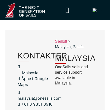
Seilloft
>
Malaysia
,
Pacific
KONTAKTER
MALAYSIA
OneSails sails and
Malaysia
service support
available in
Åpne i Google
Malaysia.
Maps
malaysia@onesails.com
+61 8 9331 3910