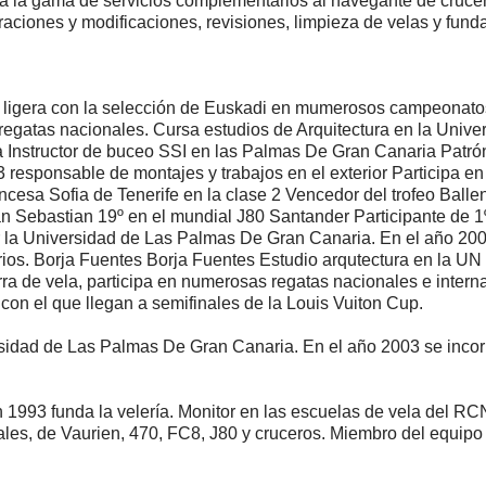
toda la gama de servicios complementarios al navegante de cruc
paraciones y modificaciones, revisiones, limpieza de velas y fun
a ligera con la selección de Euskadi en mumerosos campeonato
 regatas nacionales. Cursa estudios de Arquitectura en la Univ
Instructor de buceo SSI en las Palmas De Gran Canaria Patrón
3 responsable de montajes y trabajos en el exterior Participa en
cesa Sofia de Tenerife en la clase 2 Vencedor del trofeo Balle
 Sebastian 19º en el mundial J80 Santander Participante de 1
la Universidad de Las Palmas De Gran Canaria. En el año 2003 s
ios. Borja Fuentes Borja Fuentes Estudio arqutectura en la UN 
 de vela, participa en numerosas regatas nacionales e interna
con el que llegan a semifinales de la Louis Vuiton Cup.
sidad de Las Palmas De Gran Canaria. En el año 2003 se incorpo
n 1993 funda la velería. Monitor en las escuelas de vela del R
les, de Vaurien, 470, FC8, J80 y cruceros. Miembro del equipo 