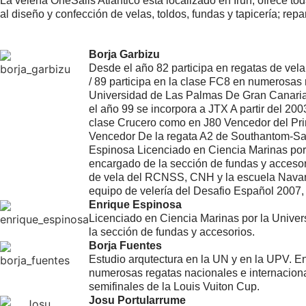
La velería OneSails Atlántico está localizado en Irun, ofrece 
al diseño y confección de velas, toldos, fundas y tapicería; re
Borja Garbizu
Desde el año 82 participa en regatas de vel
/ 89 participa en la clase FC8 en numerosas
Universidad de Las Palmas De Gran Canaria 
el año 99 se incorpora a JTX A partir del 200
clase Crucero como en J80 Vencedor del Prin
Vencedor De la regata A2 de Southantom-San
Espinosa Licenciado en Ciencia Marinas por 
encargado de la sección de fundas y accesor
de vela del RCNSS, CNH y la escuela Navarra
equipo de velería del Desafio Español 2007, 
Enrique Espinosa
Licenciado en Ciencia Marinas por la Univer
la sección de fundas y accesorios.
Borja Fuentes
Estudio arqutectura en la UN y en la UPV. E
numerosas regatas nacionales e internaciona
semifinales de la Louis Vuiton Cup.
Josu Portularrume