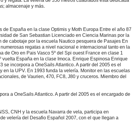
ero y regata. La velería de 350 metros cuadrados esta dedicada
das; almacenaje y más.
s de España en la clase Optimis y Moth Europa Entre el año 87
ersidad de San Sebastian Licenciado en Ciencia Marinas por la
 de cabotaje por la escuela Nautico pesquera de Pasajes En
 numerosas regatas a nivel nacional e internacional tanto en la
na de Oro en Pais Vasco 5º del Spi ouest France en clase 1
º vuelta España en la clase Imoca. Enrique Espinosa Enrique
e incorpora a OneSails Atlantico. A partir del 2005 es el
y en la UPV. En 1993 funda la velería. Monitor en las escuelas
cionales, de Vaurien, 470, FC8, J80 y cruceros. Miembro del
ra a OneSails Atlantico. A partir del 2005 es el encargado de
CNSS, CNH y la escuela Navarra de vela, participa en
de velería del Desafio Español 2007, con el que llegan a