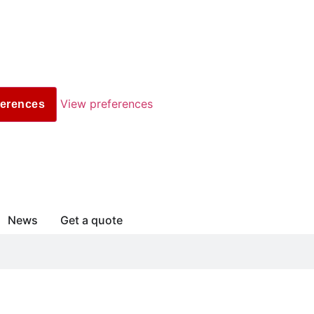
View preferences
ferences
News
Get a quote