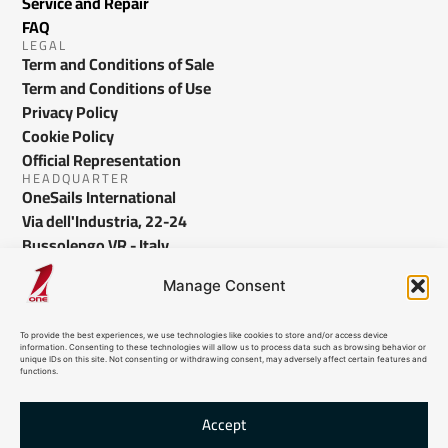
Service and Repair
FAQ
LEGAL
Term and Conditions of Sale
Term and Conditions of Use
Privacy Policy
Cookie Policy
Official Representation
HEADQUARTER
OneSails International
Via dell'Industria, 22-24
Bussolengo VR - Italy
info@onesails.com
Manage Consent
To provide the best experiences, we use technologies like cookies to store and/or access device
information. Consenting to these technologies will allow us to process data such as browsing behavior or
unique IDs on this site. Not consenting or withdrawing consent, may adversely affect certain features and
functions.
Accept