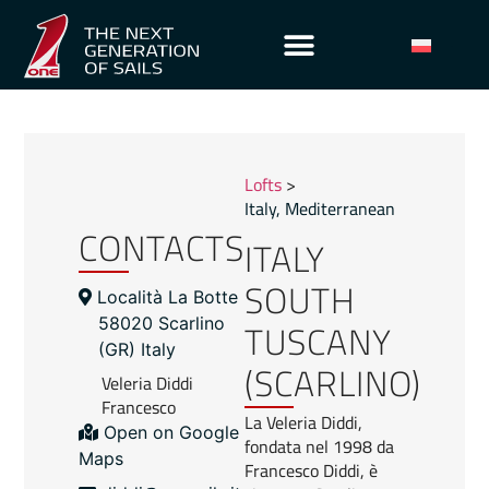
Lofts
>
Italy
,
Mediterranean
CONTACTS
ITALY
SOUTH
Località La Botte
TUSCANY
58020 Scarlino
(GR) Italy
(SCARLINO)
Veleria Diddi
Francesco
La Veleria Diddi,
Open on Google
fondata nel 1998 da
Maps
Francesco Diddi, è