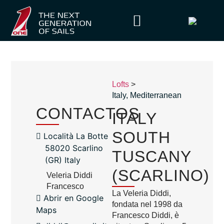
Lofts
>
Italy
,
Mediterranean
CONTACTOS
ITALY
SOUTH
Località La Botte
58020 Scarlino
TUSCANY
(GR) Italy
(SCARLINO)
Veleria Diddi
Francesco
La Veleria Diddi,
Abrir en Google
fondata nel 1998 da
Maps
Francesco Diddi, è