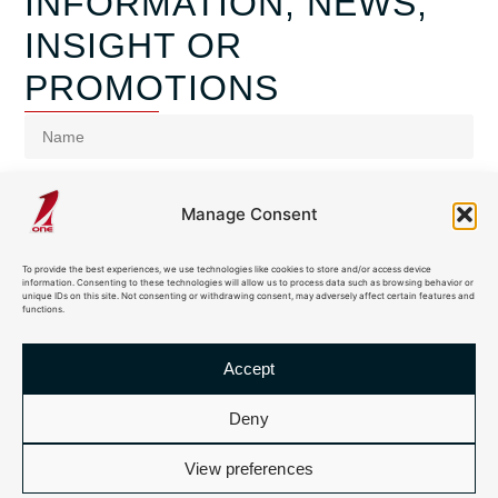
INFORMATION, NEWS,
INSIGHT OR
PROMOTIONS
Manage Consent
To provide the best experiences, we use technologies like cookies to store and/or access device
information. Consenting to these technologies will allow us to process data such as browsing behavior or
unique IDs on this site. Not consenting or withdrawing consent, may adversely affect certain features and
functions.
Accept
sign me up for the Newsletter and i agree to your
Privacy Policy
Deny
Subscribe
View preferences