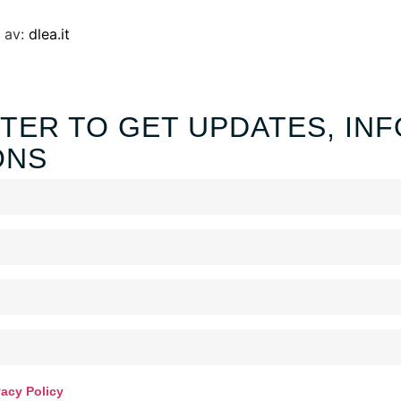
t av:
dlea.it
TER TO GET UPDATES, INF
ONS
vacy Policy