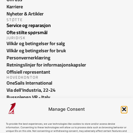
Karriere
Nyheter & Artikler
STØTTE
Service og reparasjon
Ofte stilte spørsmål
JURIDISK
Vilkår og betingelser for salg
Vilkår og betingelser for bruk
Personvernerklæring
Retningslinjer for informasjonskapsler
Offisiell representant
HOVEDKONTOR
OneSails International
Via dell'Industria, 22-24
Bussolengo VR - Italy
info@onesails.com
Manage Consent
To provide the best experiences, we use technologies like cookies to store and/or access device
information. Consenting to these technologies will allow us to process data such as browsing behavior or
unique IDs on this site. Not consenting or withdrawing consent, may adversely affect certain features and