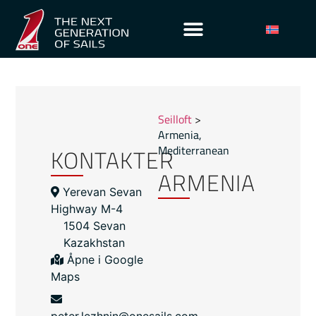
Seilloft
>
Armenia
,
KONTAKTER
Mediterranean
ARMENIA
Yerevan Sevan
Highway M-4
1504 Sevan
Kazakhstan
Åpne i Google
Maps
peter.lezhnin@onesails.com