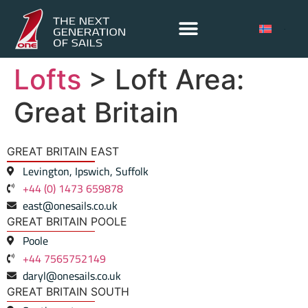
Lofts
> Loft Area:
Great Britain
GREAT BRITAIN EAST
Levington, Ipswich, Suffolk
+44 (0) 1473 659878
east@onesails.co.uk
GREAT BRITAIN POOLE
Poole
+44 7565752149
daryl@onesails.co.uk
GREAT BRITAIN SOUTH