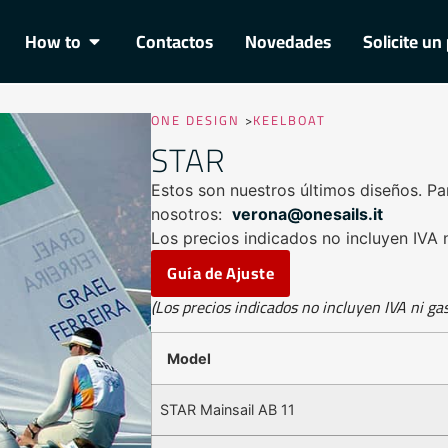
How to
Contactos
Novedades
Solicite u
ONE DESIGN
>
KEELBOAT
STAR
Estos son nuestros últimos diseños. P
nosotros:
verona@onesails.it
Los precios indicados no incluyen IVA 
Guía de Ajuste
(Los precios indicados no incluyen IVA ni ga
Model
STAR Mainsail AB 11