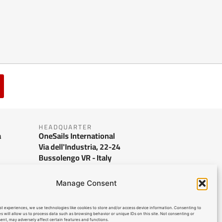
HEADQUARTER
a
OneSails International
Via dell'Industria, 22-24
Bussolengo VR - Italy
info@onesails.com
Manage Consent
st experiences, we use technologies like cookies to store and/or access device information. Consenting to
s will allow us to process data such as browsing behavior or unique IDs on this site. Not consenting or
nt, may adversely affect certain features and functions.