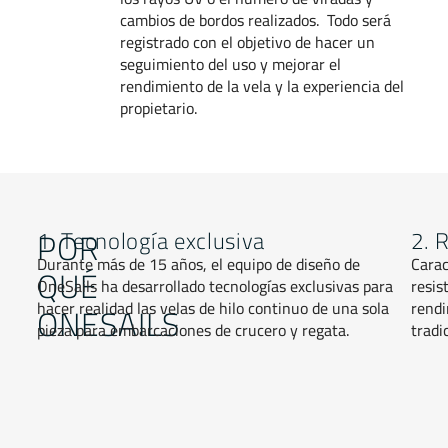
cambios de bordos realizados. Todo será
registrado con el objetivo de hacer un
seguimiento del uso y mejorar el
rendimiento de la vela y la experiencia del
propietario.
POR
1. Tecnología exclusiva
2. 
Durante más de 15 años, el equipo de diseño de
Carac
QUÉ
OneSails ha desarrollado tecnologías exclusivas para
resis
hacer realidad las velas de hilo continuo de una sola
rendi
ONESAILS
pieza para embarcaciones de crucero y regata.
tradi