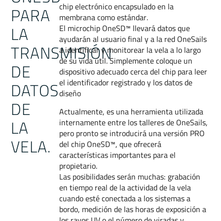
chip electrónico encapsulado en la
PARA
membrana como estándar.
LA
El microchip OneSD™ llevará datos que
ayudarán al usuario final y a la red OneSails
TRANSMISIÓN
a identificar y monitorear la vela a lo largo
de su vida útil. Simplemente coloque un
DE
dispositivo adecuado cerca del chip para leer
el identificador registrado y los datos de
DATOS
diseño
DE
Actualmente, es una herramienta utilizada
LA
internamente entre los talleres de OneSails,
pero pronto se introducirá una versión PRO
VELA.
del chip OneSD™, que ofrecerá
características importantes para el
propietario.
Las posibilidades serán muchas: grabación
en tiempo real de la actividad de la vela
cuando esté conectada a los sistemas a
bordo, medición de las horas de exposición a
los rayos UV o el número de viradas y