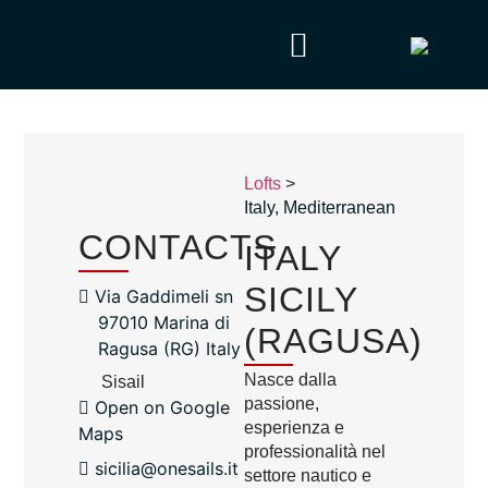
Lofts
>
Italy
,
Mediterranean
CONTACTS
ITALY
SICILY
Via Gaddimeli sn
97010 Marina di
(RAGUSA)
Ragusa (RG) Italy
Nasce dalla
Sisail
passione,
Open on Google
esperienza e
Maps
professionalità nel
sicilia@onesails.it
settore nautico e