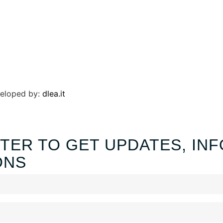
veloped by:
dlea.it
TER TO GET UPDATES, INF
ONS