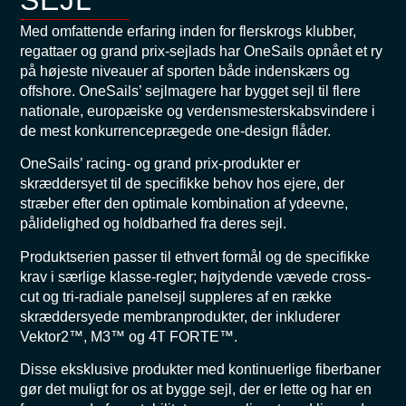
Med omfattende erfaring inden for flerskrogs klubber,
regattaer og grand prix-sejlads har OneSails opnået et ry
på højeste niveauer af sporten både indenskærs og
offshore. OneSails’ sejlmagere har bygget sejl til flere
nationale, europæiske og verdensmesterskabsvindere i
de mest konkurrenceprægede one-design flåder.
OneSails’ racing- og grand prix-produkter er
skræddersyet til de specifikke behov hos ejere, der
stræber efter den optimale kombination af ydeevne,
pålidelighed og holdbarhed fra deres sejl.
Produktserien passer til ethvert formål og de specifikke
krav i særlige klasse-regler; højtydende vævede cross-
cut og tri-radiale panelsejl suppleres af en række
skræddersyede membranprodukter, der inkluderer
Vektor2™, M3™ og 4T FORTE™.
Disse eksklusive produkter med kontinuerlige fiberbaner
gør det muligt for os at bygge sejl, der er lette og har en