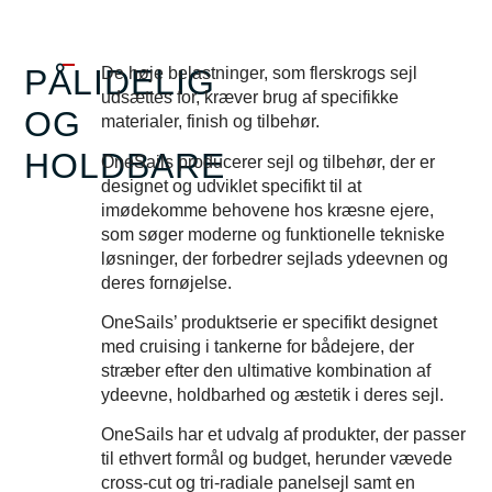
PÅLIDELIG
De høje belastninger, som flerskrogs sejl
udsættes for, kræver brug af specifikke
OG
materialer, finish og tilbehør.
HOLDBARE
OneSails producerer sejl og tilbehør, der er
designet og udviklet specifikt til at
imødekomme behovene hos kræsne ejere,
som søger moderne og funktionelle tekniske
løsninger, der forbedrer sejlads ydeevnen og
deres fornøjelse.
OneSails’ produktserie er specifikt designet
med cruising i tankerne for bådejere, der
stræber efter den ultimative kombination af
ydeevne, holdbarhed og æstetik i deres sejl.
OneSails har et udvalg af produkter, der passer
til ethvert formål og budget, herunder vævede
cross-cut og tri-radiale panelsejl samt en