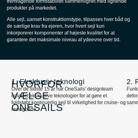
fremragende formstabilitet sammenlignet med lignende
produkter på markedet.
Alle sejl, uanset konstruktionstype, tilpasses hver båd og
de særlige krav fra ejeren, hvor hvert sejl kun
inkorporerer komponenter af højeste kvalitet for at
garantere det maksimale niveau af ydeevne over tid.
1. Eksklusiv teknologi
2. 
HVORFOR
Over de sidste 15 år har OneSails’ designteam
Funkt
VÆLGE
udviklet eksklusive teknologier for at gøre et
defo
fuldstøbt kontinuerlig sejl til virkelighed for cruise- og
samme
ONESAILS
racingbåde.