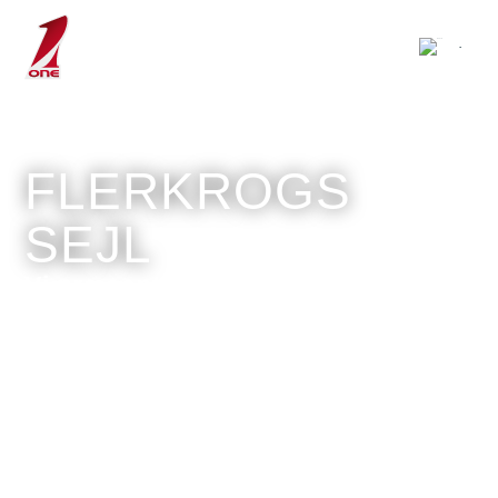
FLERKROGS
SEJL
Vi præsenterer IFS Multi Tradewind
Sail
Vinder af DAME Design Awards
2025.
Få mere at vide